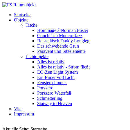
Startseite
Objekte
Tische
Hommage à Norman Foster
Couchtisch Modern Jazz
Beistelltisch Daddy Longleg
Das schwebende Grün
Paravent und Sitzelemente
Lichtobjekte
Alles ist relativ
Alles ist relativ - Strom fließt
EQ-Zen Light System
Ein Eimer voll Licht
Fensterschmuck
Porzzero
Porzzero Waterfall
Schmetterling
Staiway to Heaven
Vita
Impressum
Aktuelle Seite:
Startseite